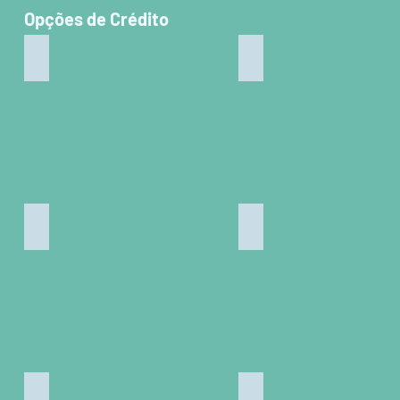
Opções de Crédito
Linha Economia Verde
Linha Água Limpa
Opções
de
Crédito
Linha Iluminação Pública
Via SP
Programa de Crédito Turístico
Linha Distribuição e A