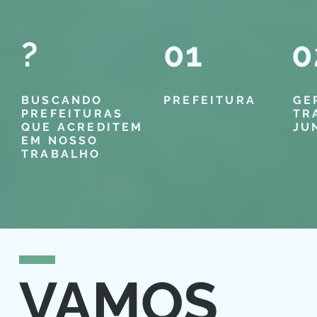
?
01
0
BUSCANDO
PREFEITURA
GE
PREFEITURAS
TR
QUE ACREDITEM
JU
EM NOSSO
TRABALHO
VAMOS