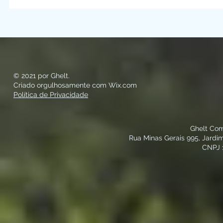
© 2021 por Ghelt.
Criado orgulhosamente com
Wix.com
Política de Privacidade
Ghelt Co
Rua Minas Gerais 995, Jard
CNPJ 